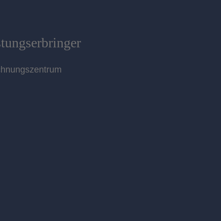
stungserbringer
chnungszentrum