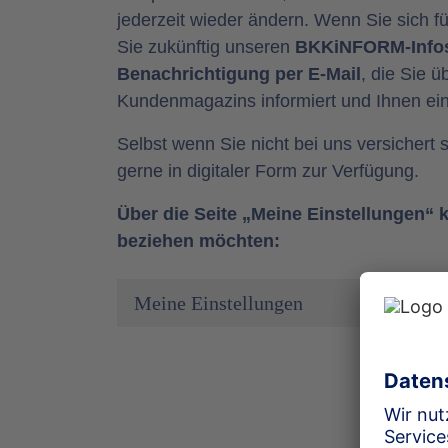
jederzeit wieder ändern. Wenn Sie sich f
Sie zukünftig unseren
BKKiNFORM-Infos
Benachrichtigung per E-Mail
, die Sie 
Kundenmagazins informiert und Ihnen eine
Selbst wenn Sie nicht bei uns versichert
gerne in digitaler Form zur Verfügung.
Über die Seite „Meine Einstellungen“
beziehen möchten:
Meine Einstellungen