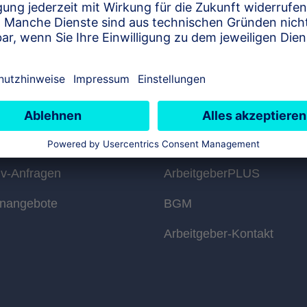
iere
Arbeitgeber
ten bei der R+V BKK
Arbeitgeberinformationen
iegsmöglichkeiten
Umlagen
tiv-Anfragen
ArbeitgeberPLUS
enangebote
BGM
Arbeitgeber-Kontakt