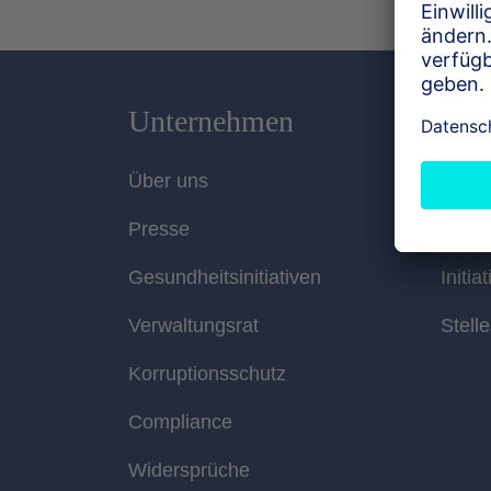
Unternehmen
Karr
Über uns
Arbei
Presse
Einst
Gesundheitsinitiativen
Initia
Verwaltungsrat
Stell
Korruptionsschutz
Compliance
Widersprüche