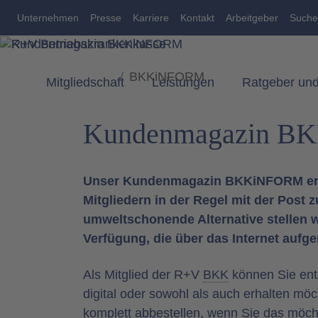
zum Inhalt
Unternehmen
Presse
Karriere
Kontakt
Arbeitgeber
Suche
BKKiNFORM
Mitgliedschaft
Leistungen
Ratgeber und
Kundenmagazin 
Unser Kundenmagazin BKKiNFORM ersc
Mitgliedern in der Regel mit der Post 
umweltschonende Alternative stellen 
Verfügung, die über das Internet aufg
Als Mitglied der R+V
BKK
können Sie ent
digital oder sowohl als auch erhalten m
komplett abbestellen, wenn Sie das möcht