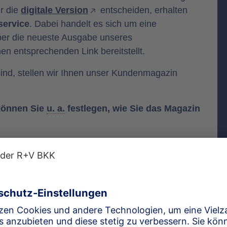
ür die
digitale Version
entscheiden, erhalten
ervice
. Dabei handelt es sich um eine
über die neueste Ausgabe unseres
n entsprechenden Link bereitstellt.
 sind, stellen wir Ihnen unser Kundenmagazin
 können Sie
u. a.
festlegen, wie Sie das Magazin