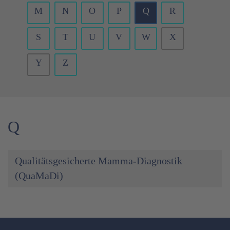
M
N
O
P
Q
R
S
T
U
V
W
X
Y
Z
Q
Qualitätsgesicherte Mamma-Diagnostik
(QuaMaDi)