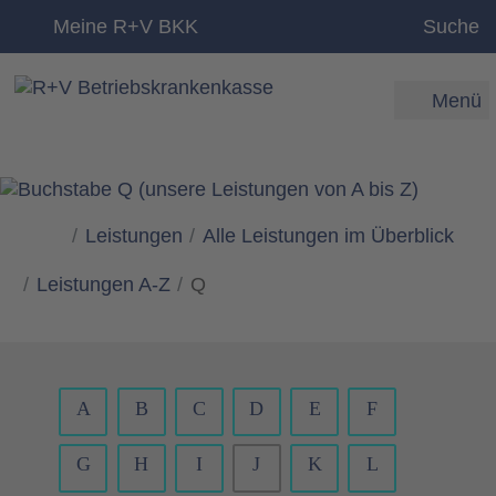
zum Inhalt
Meine R+V BKK
Suche
Menü
Leistungen
Alle Leistungen im Überblick
Leistungen A-Z
Q
A
B
C
D
E
F
G
H
I
J
K
L